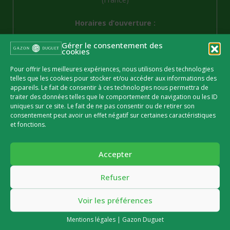
Horaires d’ouverture :
Du lundi au vendredi de 8h à 19h et le
samedi
de 8h
Gérer le consentement des
cookies
à 12h
Pour offrir les meilleures expériences, nous utilisons des technologies
Téléphone :
03 23 56 51 41
telles que les cookies pour stocker et/ou accéder aux informations des
appareils. Le fait de consentir à ces technologies nous permettra de
Email :
contact@gazon-duguet.fr
traiter des données telles que le comportement de navigation ou les ID
uniques sur ce site. Le fait de ne pas consentir ou de retirer son
consentement peut avoir un effet négatif sur certaines caractéristiques
Retour Accueil
et fonctions.
Notre gazon de placage
Livraison du gazon en rouleau
Accepter
Production
Refuser
Entretien
Conseils de pose
Voir les préférences
Nos Réalisations
Mentions légales | Gazon Duguet
Contacter Gazon Duguet