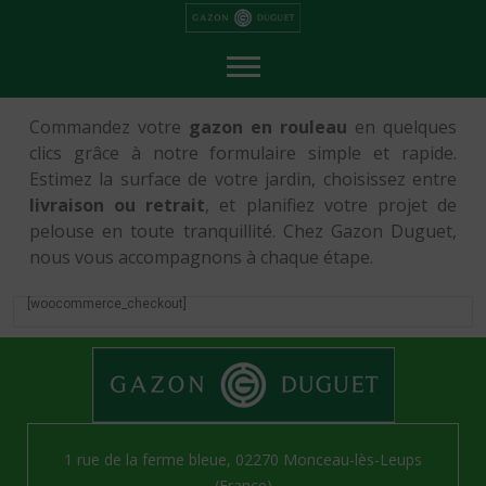
P
a
s
s
e
r
a
u
c
Commandez votre
gazon en rouleau
en quelques
o
n
clics grâce à notre formulaire simple et rapide.
t
e
Estimez la surface de votre jardin, choisissez entre
n
u
livraison ou retrait
, et planifiez votre projet de
pelouse en toute tranquillité. Chez Gazon Duguet,
nous vous accompagnons à chaque étape.
[woocommerce_checkout]
1 rue de la ferme bleue, 02270 Monceau-lès-Leups
(France)