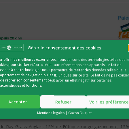
puis 20 ans
Gérer le consentement des cookies
r offrir les meilleures expériences, nous utilisons des technologies telles que l
kies pour stocker et/ou accéder aux informations des appareils. Le fait de
sentir à ces technologies nous permettra de traiter des données telles que le
s forts
Nos tarifications
portement de navigation ou les ID uniques sur ce site. Le fait de ne pas consen
de retirer son consentement peut avoir un effet négatif sur certaines
actéristiques et fonctions.
m²)
Accepter
Refuser
Voir les préférence
e végétale)
Mentions légales | Gazon Duguet
e Ray-Grass Anglais, 15% de Fétuque rouge gazonnante, 15%