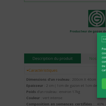
Producteur de gazon de
Pou
coo
con
Description du produit
Nos point
com
ou 
Caractéristiques
car
Dimensions d’un rouleau
: 200cm X 40cm (0,80
Epaisseur
: 2 cm ( 1cm de gazon et 1cm de terr
Poids
d’un rouleau : environ 17kg
Couleur
: vert intense
Composition
en semences certifiées
: 40% d