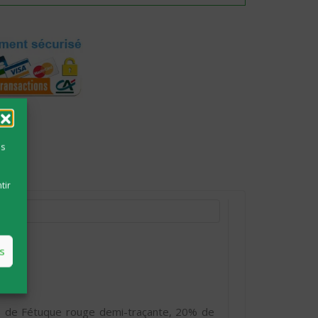
es
tir
s
 de Fétuque rouge demi-traçante, 20% de