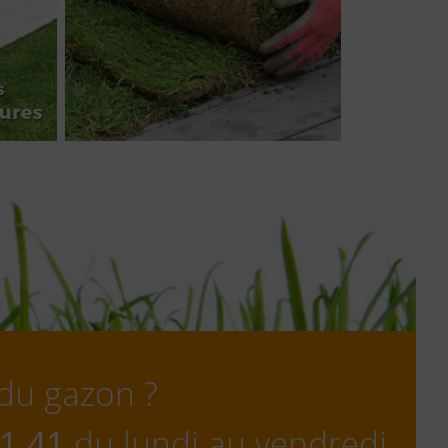
 du gazon ?
1 41
du lundi au vendredi