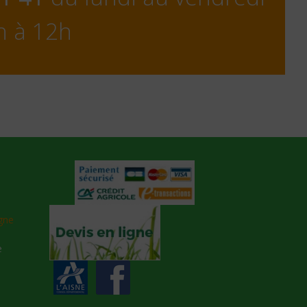
h à 12h
gne
e