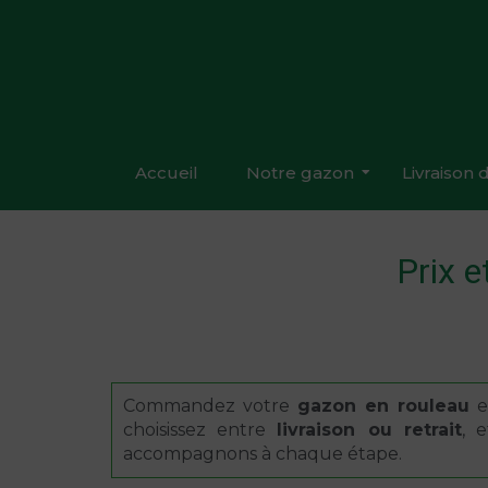
P
a
s
s
e
r
a
u
c
o
n
t
Accueil
Notre gazon
Livraison
e
n
u
Prix 
Commandez votre
gazon en rouleau
en
choisissez entre
livraison ou retrait
, 
accompagnons à chaque étape.