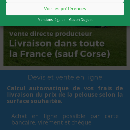
Voir les préférences
Mentions légales | Gazon Duguet
Devis et vente en ligne
Calcul automatique de vos frais de
livraison du prix de la pelouse selon la
surface souhaitée.
Achat en ligne possible par carte
bancaire, virement et chèque.