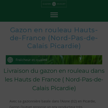
P
a
s
s
e
r
a
u
c
Gazon en rouleau Hauts-
o
n
t
de-France (Nord-Pas-de-
e
n
Calais Picardie)
u
Livraison du gazon en rouleau dans
les Hauts de France ( Nord-Pas-de-
Calais Picardie)
Avec sa gazionnière basée dans l’Aisne (02) en Picardie,
Gazon Duguet propose un prix producteur très