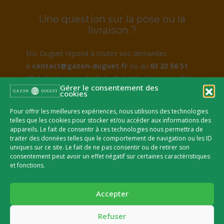
Une question sur la pose ou la
livraison ?
Eric Duguet répond à toutes vos demandes
à
contact@gazon-duguet.fr
ou au
03 23 56 51
41
du lundi au vendredi de 8h à 19h et le
samedi
de
Gérer le consentement des
8h à 12h.
cookies
Pour offrir les meilleures expériences, nous utilisons des technologies
telles que les cookies pour stocker et/ou accéder aux informations des
appareils. Le fait de consentir à ces technologies nous permettra de
traiter des données telles que le comportement de navigation ou les ID
uniques sur ce site. Le fait de ne pas consentir ou de retirer son
consentement peut avoir un effet négatif sur certaines caractéristiques
et fonctions.
Accepter
Refuser