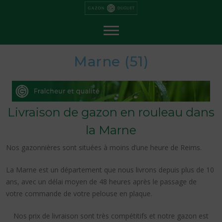
P
a
s
s
e
r
a
u
c
Marne (51)
o
n
t
e
n
u
Livraison de gazon en rouleau dans
la Marne
Nos gazonnières sont situées à moins d’une heure de Reims.
La Marne est un département que nous livrons depuis plus de 10
ans, avec un délai moyen de 48 heures après le passage de
votre commande de votre pelouse en plaque.
Nos prix de livraison sont très compétitifs et notre gazon est