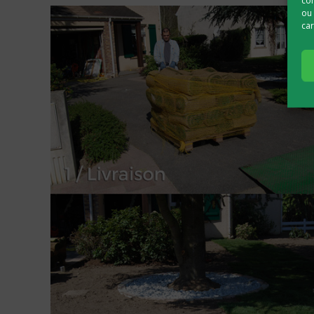
com
ou 
car