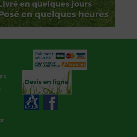
gne
e
zon