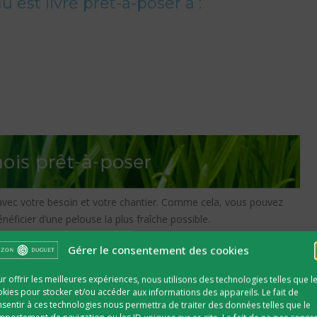
 est livré prêt-à-poser à :
 avec votre besoin et votre chantier. Comme cela, vous pouvez
néficier d’une pelouse la plus fraîche possible.
Gérer le consentement des cookies
r offrir les meilleures expériences, nous utilisons des technologies telles que l
nsporteur vous livre à domicile le jour convenu et il ne vous reste
kies pour stocker et/ou accéder aux informations des appareils. Le fait de
sentir à ces technologies nous permettra de traiter des données telles que le