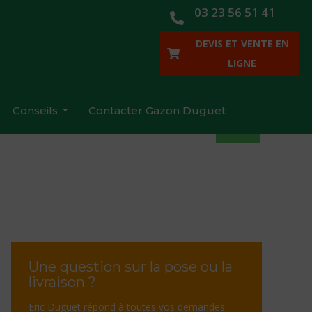
03 23 56 51 41
DEVIS ET VENTE EN
LIGNE
Conseils
Contacter Gazon Duguet
Une question sur la pose ou la
livraison ?
Eric Duguet répond à toutes vos demandes