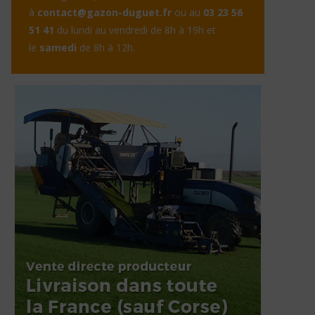
à
contact@gazon-duguet.fr
ou au
03 23 56
51 41
du lundi au vendredi de 8h à 19h et
le
samedi
de 8h à 12h.