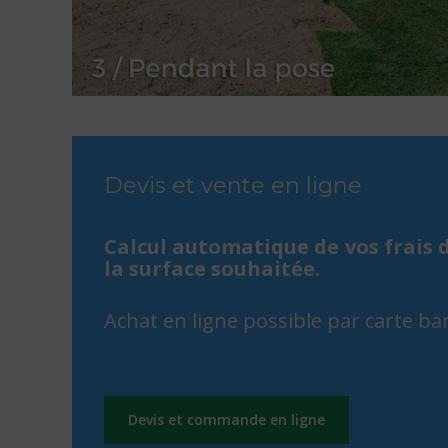
Devis et vente en ligne
Calcul automatique de vos frais d
la surface souhaitée.
Achat en ligne possible par carte ba
Devis et commande en ligne