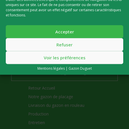
uniques sur ce site. Le fait de ne pas consentir ou de retirer son
consentement peut avoir un effet négatif sur certaines caractéristiques
1 rue de la ferme bleue, 02270 Monceau-lès-Leups
et fonctions.
(France)
Accepter
Horaires d’ouverture :
Refuser
Du lundi au vendredi de 8h à 19h et
le
samedi
de 8h à 12h
Voir les préférences
Téléphone :
03 23 56 51 41
Mentions légales | Gazon Duguet
Email :
contact@gazon-duguet.fr
Retour Accueil
Notre gazon de placage
Livraison du gazon en rouleau
Production
Entretien