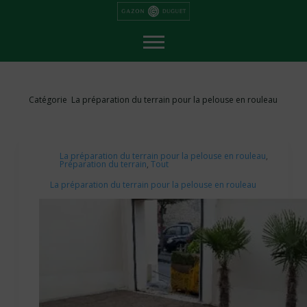
P
a
s
s
e
r
a
u
c
o
n
Catégorie
La préparation du terrain pour la pelouse en rouleau
t
e
n
u
La préparation du terrain pour la pelouse en rouleau
,
Préparation du terrain
,
Tout
La préparation du terrain pour la pelouse en rouleau