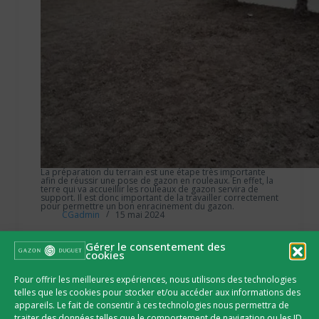
La préparation du terrain est une étape très importante
afin de réussir une pose de gazon en rouleaux. En effet, la
terre qui va accueillir les rouleaux de gazon servira de
support. Il est donc important de la travailler correctement
pour permettre un bon enracinement du gazon.
CGadmin
15 mai 2024
Gérer le consentement des
cookies
Pour offrir les meilleures expériences, nous utilisons des technologies
telles que les cookies pour stocker et/ou accéder aux informations des
appareils. Le fait de consentir à ces technologies nous permettra de
traiter des données telles que le comportement de navigation ou les ID